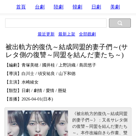
首頁
台劇
陸劇
韓劇
日劇
美劇
最近更新
最新上架
全部戲劇
被出軌方的復仇～結成同盟的妻子們～(サ
レタ側の復讐～同盟を結んだ妻たち～)
【編劇】青塚美穂 / 國井桂 / 上野詩織 / 島田悠子
【導演】白川士 / 頃安祐良 / 山下和徳
【主演】水崎綾女
【類型】日劇 / 劇情 / 愛情 / 懸疑
【首播】2026-04-01(日本)
《被出軌方的復仇～結成同盟
的妻子們～》：又名サレタ側
の復讐～同盟を結んだ妻たち
～。本作改編自きら作畫、雙