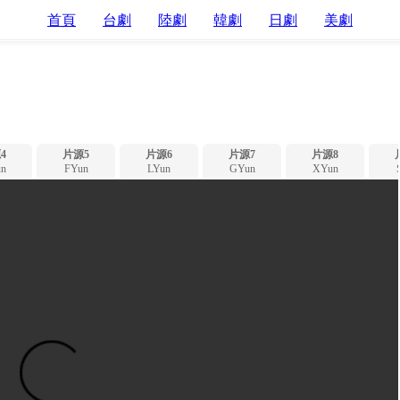
首頁
台劇
陸劇
韓劇
日劇
美劇
4
片源5
片源6
片源7
片源8
n
FYun
LYun
GYun
XYun