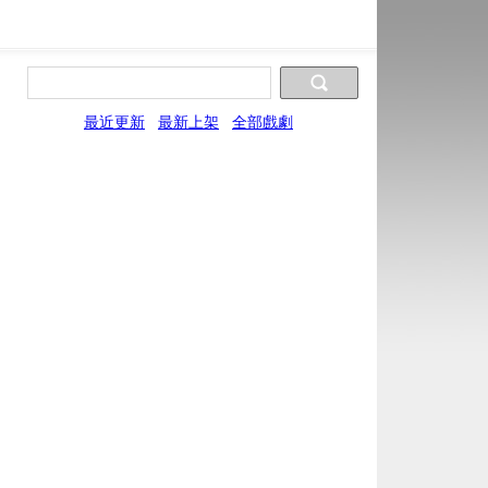
最近更新
最新上架
全部戲劇
片源9
片源10
片源11
SYun
WYun
YYun