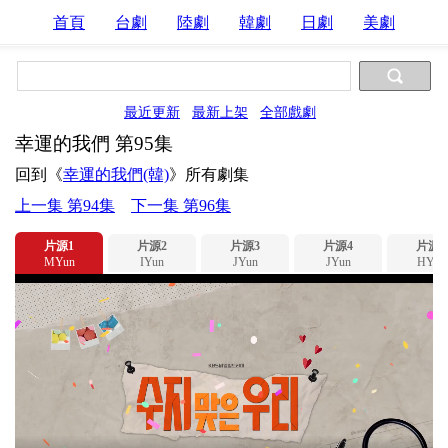
首頁
台劇
陸劇
韓劇
日劇
美劇
最近更新
最新上架
全部戲劇
幸運的我們 第95集
回到《
幸運的我們(韓)
》所有劇集
上一集 第94集
下一集 第96集
片源1
片源2
片源3
片源4
片源5
MYun
IYun
JYun
JYun
HYun