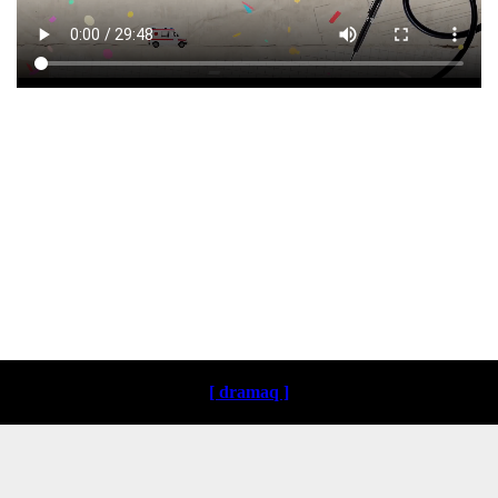
Loading ...
[ dramaq ]