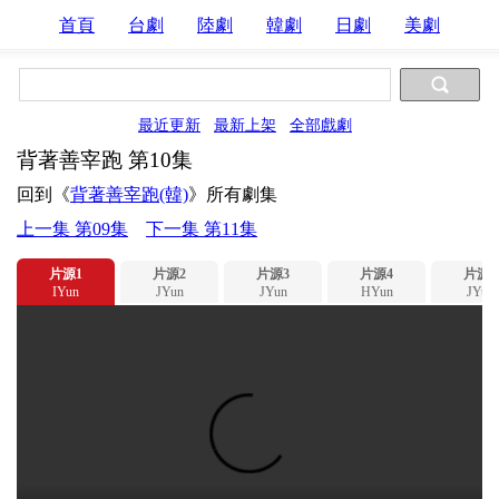
首頁
台劇
陸劇
韓劇
日劇
美劇
最近更新
最新上架
全部戲劇
背著善宰跑 第10集
回到《
背著善宰跑(韓)
》所有劇集
上一集 第09集
下一集 第11集
片源1
片源2
片源3
片源4
片源5
IYun
JYun
JYun
HYun
JYun