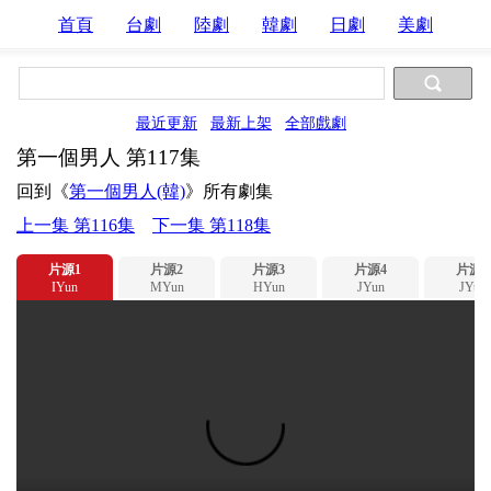
首頁
台劇
陸劇
韓劇
日劇
美劇
最近更新
最新上架
全部戲劇
第一個男人 第117集
回到《
第一個男人(韓)
》所有劇集
上一集 第116集
下一集 第118集
片源1
片源2
片源3
片源4
片源5
IYun
MYun
HYun
JYun
JYun