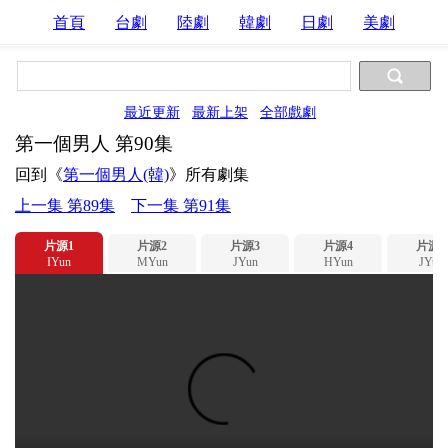
首頁
台劇
陸劇
韓劇
日劇
美劇
最近更新
最新上架
全部戲劇
第一個男人 第90集
回到《
第一個男人(韓)
》所有劇集
上一集 第89集
下一集 第91集
片源1
片源2
片源3
片源4
片源5
IYun
MYun
JYun
HYun
JYun