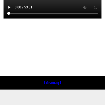
Loading ...
[ dramaq ]