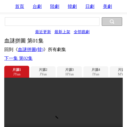
首頁
台劇
陸劇
韓劇
日劇
美劇
最近更新
最新上架
全部戲劇
血謎拼圖 第01集
回到《
血謎拼圖(韓)
》所有劇集
下一集 第02集
片源1
片源2
片源3
片源4
片源5
JYun
JYun
HYun
IYun
MYun