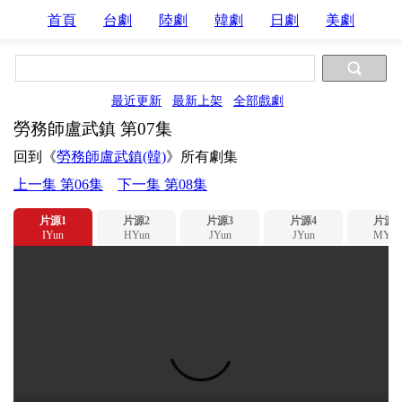
首頁
台劇
陸劇
韓劇
日劇
美劇
最近更新
最新上架
全部戲劇
勞務師盧武鎮 第07集
回到《
勞務師盧武鎮(韓)
》所有劇集
上一集 第06集
下一集 第08集
片源1
片源2
片源3
片源4
片源5
IYun
HYun
JYun
JYun
MYun