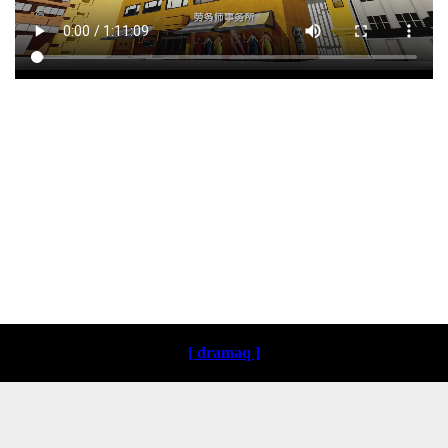
Loading ...
[ dramaq ]