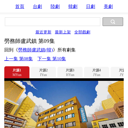
首頁
台劇
陸劇
韓劇
日劇
美劇
最近更新
最新上架
全部戲劇
勞務師盧武鎮 第09集
回到《
勞務師盧武鎮(韓)
》所有劇集
上一集 第08集
下一集 第10集
片源1
片源2
片源3
片源4
片源5
MYun
IYun
HYun
JYun
JYun