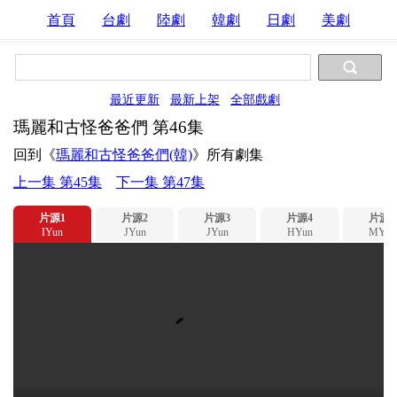
首頁
台劇
陸劇
韓劇
日劇
美劇
最近更新
最新上架
全部戲劇
瑪麗和古怪爸爸們 第46集
回到《
瑪麗和古怪爸爸們(韓)
》所有劇集
上一集 第45集
下一集 第47集
片源1
片源2
片源3
片源4
片源5
IYun
JYun
JYun
HYun
MYun