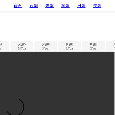
首頁
台劇
陸劇
韓劇
日劇
美劇
4
片源5
片源6
片源7
片源8
n
MYun
FYun
LYun
GYun