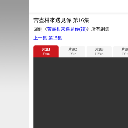
苦盡柑來遇見你 第16集
回到《
苦盡柑來遇見你(韓)
》所有劇集
上一集 第15集
片源1
片源2
片源3
片源
JYun
JYun
HYun
IYu