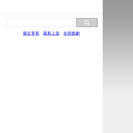
最近更新
最新上架
全部戲劇
片源9
片源10
片源11
片源12
XYun
WYun
SYun
YYun