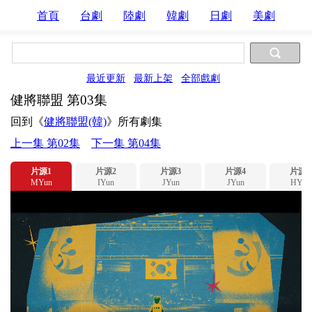
首頁
台劇
陸劇
韓劇
日劇
美劇
最近更新
最新上架
全部戲劇
健將聯盟 第03集
回到《
健將聯盟(韓)
》所有劇集
上一集 第02集
下一集 第04集
片源1
片源2
片源3
片源4
片源5
MYun
IYun
JYun
JYun
HYun