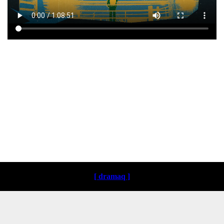
Loading ...
[ dramaq ]