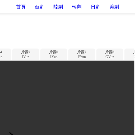
首頁
台劇
陸劇
韓劇
日劇
美劇
4
片源5
片源6
片源7
片源8
n
IYun
LYun
FYun
GYun