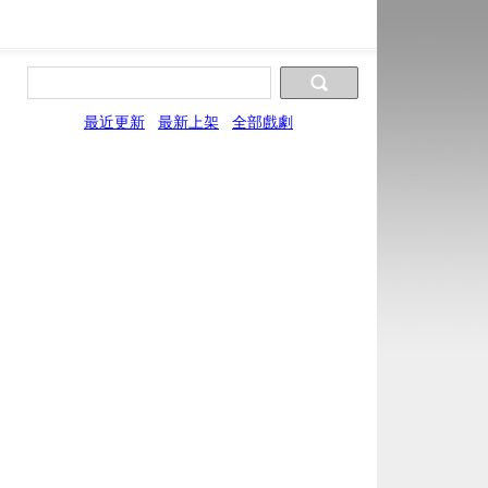
最近更新
最新上架
全部戲劇
片源9
片源10
片源11
片源12
片源13
XYun
UYun
SYun
WYun
YYun