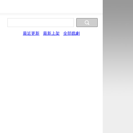
最近更新
最新上架
全部戲劇
片源9
片源10
片源11
片源12
片源13
XYun
UYun
WYun
SYun
YYun