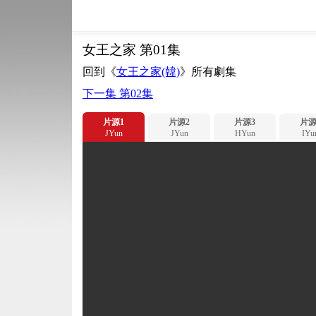
女王之家 第01集
回到《
女王之家(韓)
》所有劇集
下一集 第02集
片源1
片源2
片源3
片源
JYun
JYun
HYun
IYu