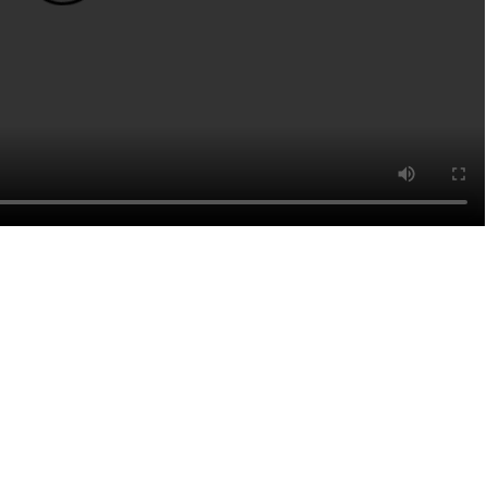
Loading ...