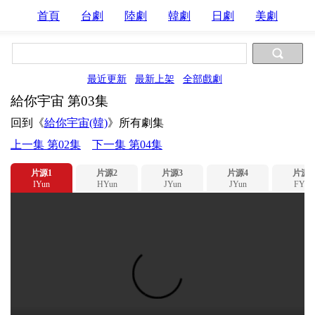
首頁
台劇
陸劇
韓劇
日劇
美劇
最近更新
最新上架
全部戲劇
給你宇宙 第03集
回到《
給你宇宙(韓)
》所有劇集
上一集 第02集
下一集 第04集
片源1
片源2
片源3
片源4
片源5
IYun
HYun
JYun
JYun
FYun