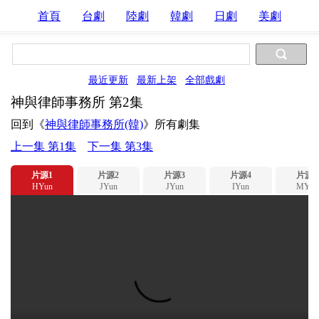
首頁
台劇
陸劇
韓劇
日劇
美劇
最近更新
最新上架
全部戲劇
神與律師事務所 第2集
回到《
神與律師事務所(韓)
》所有劇集
上一集 第1集
下一集 第3集
片源1
片源2
片源3
片源4
片源5
HYun
JYun
JYun
IYun
MYun