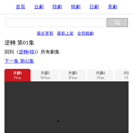
首頁
台劇
陸劇
韓劇
日劇
美劇
最近更新
最新上架
全部戲劇
逆轉 第01集
回到《
逆轉(韓)
》所有劇集
下一集 第02集
片源1
片源2
片源3
片源4
片源5
IYun
MYun
HYun
JYun
JYun