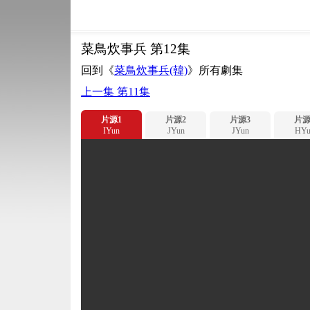
菜鳥炊事兵 第12集
回到《
菜鳥炊事兵(韓)
》所有劇集
上一集 第11集
片源1
片源2
片源3
片源
IYun
JYun
JYun
HYu