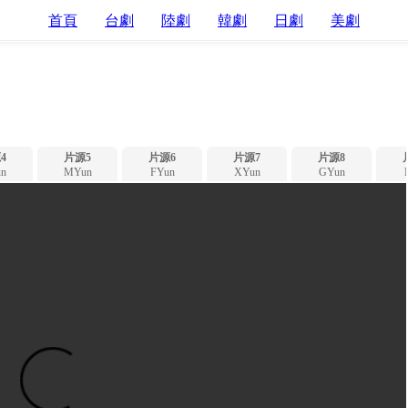
首頁
台劇
陸劇
韓劇
日劇
美劇
4
片源5
片源6
片源7
片源8
n
MYun
FYun
XYun
GYun