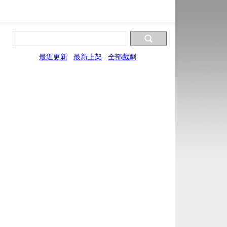
最近更新
最新上架
全部戲劇
片源9
片源10
片源11
片源12
片源13
LYun
UYun
WYun
SYun
YYun