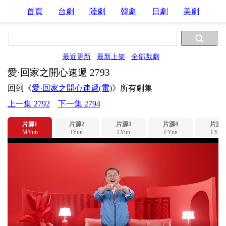
首頁
台劇
陸劇
韓劇
日劇
美劇
最近更新
最新上架
全部戲劇
愛·回家之開心速遞 2793
回到《
愛·回家之開心速遞(電)
》所有劇集
上一集 2792
下一集 2794
片源1
片源2
片源3
片源4
片源5
MYun
IYun
LYun
FYun
LYun