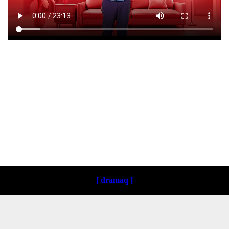
Loading ...
[ dramaq ]