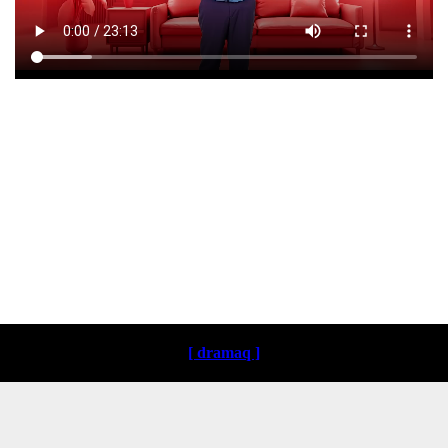
Loading ...
[ dramaq ]