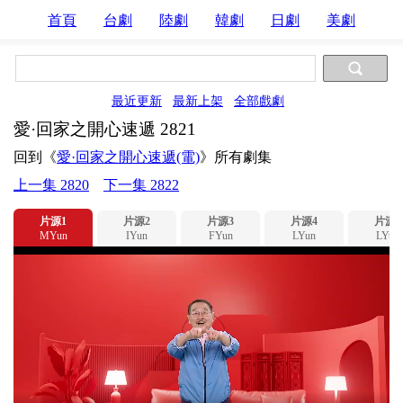
首頁
台劇
陸劇
韓劇
日劇
美劇
最近更新
最新上架
全部戲劇
愛·回家之開心速遞 2821
回到《
愛·回家之開心速遞(電)
》所有劇集
上一集 2820
下一集 2822
片源1
片源2
片源3
片源4
片源5
MYun
IYun
FYun
LYun
LYun