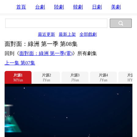
首頁
台劇
陸劇
韓劇
日劇
美劇
最近更新
最新上架
全部戲劇
面對面：綠洲 第一季 第08集
回到《
面對面：綠洲 第一季(電)
》所有劇集
上一集 第07集
片源1
片源2
片源3
片源4
片源5
MYun
IYun
JYun
JYun
HYun