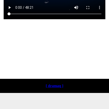
Loading ...
[ dramaq ]