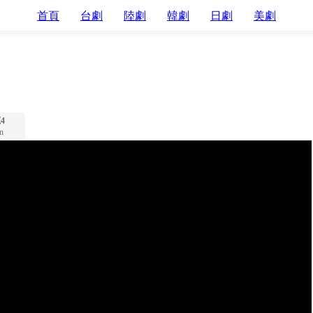
首頁
台劇
陸劇
韓劇
日劇
美劇
4
n