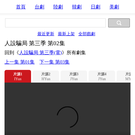
首頁
台劇
陸劇
韓劇
日劇
美劇
最近更新
最新上架
全部戲劇
人設騙局 第三季 第02集
回到《
人設騙局 第三季(電)
》所有劇集
上一集 第01集
下一集 第03集
片源1
片源2
片源3
片源4
片源5
IYun
HYun
JYun
JYun
MYun