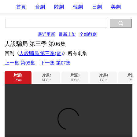
首頁
台劇
陸劇
韓劇
日劇
美劇
最近更新
最新上架
全部戲劇
人設騙局 第三季 第06集
回到《
人設騙局 第三季(電)
》所有劇集
上一集 第05集
下一集 第07集
片源1
片源2
片源3
片源4
片源5
IYun
MYun
HYun
JYun
JYun