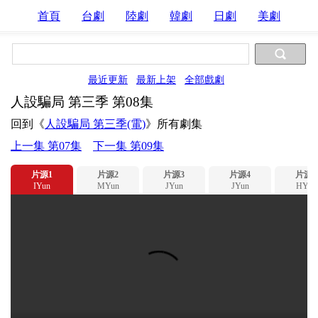
首頁
台劇
陸劇
韓劇
日劇
美劇
最近更新
最新上架
全部戲劇
人設騙局 第三季 第08集
回到《
人設騙局 第三季(電)
》所有劇集
上一集 第07集
下一集 第09集
片源1
片源2
片源3
片源4
片源5
IYun
MYun
JYun
JYun
HYun