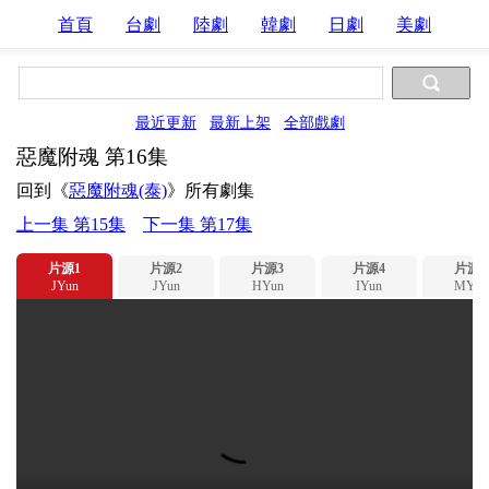
首頁
台劇
陸劇
韓劇
日劇
美劇
最近更新
最新上架
全部戲劇
惡魔附魂 第16集
回到《
惡魔附魂(泰)
》所有劇集
上一集 第15集
下一集 第17集
片源1
片源2
片源3
片源4
片源5
JYun
JYun
HYun
IYun
MYun