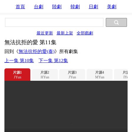
首頁
台劇
陸劇
韓劇
日劇
美劇
最近更新
最新上架
全部戲劇
無法抗拒的愛 第11集
回到《
無法抗拒的愛(泰)
》所有劇集
上一集 第10集
下一集 第12集
片源1
片源2
片源3
片源4
片源5
JYun
HYun
JYun
MYun
IYun