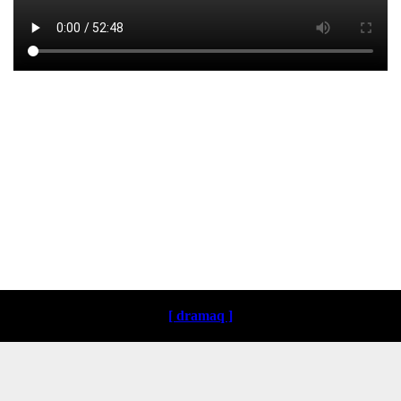
Loading ...
[ dramaq ]