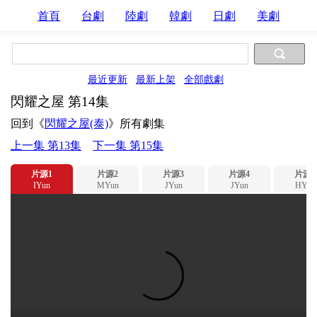
首頁
台劇
陸劇
韓劇
日劇
美劇
最近更新
最新上架
全部戲劇
閃耀之屋 第14集
回到《
閃耀之屋(泰)
》所有劇集
上一集 第13集
下一集 第15集
片源1
片源2
片源3
片源4
片源5
IYun
MYun
JYun
JYun
HYun