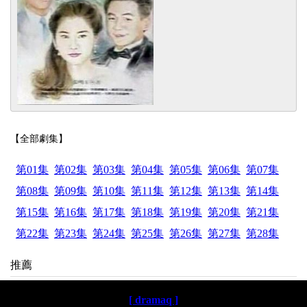
【全部劇集】
第01集
第02集
第03集
第04集
第05集
第06集
第07集
第08集
第09集
第10集
第11集
第12集
第13集
第14集
第15集
第16集
第17集
第18集
第19集
第20集
第21集
第22集
第23集
第24集
第25集
第26集
第27集
第28集
推薦
[ dramaq ]