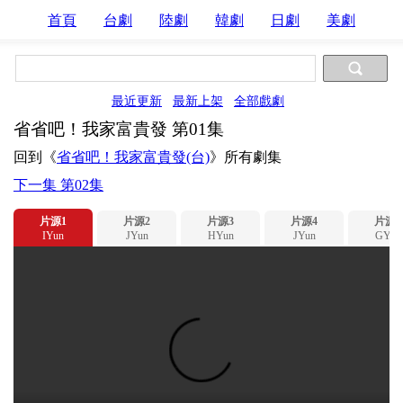
首頁
台劇
陸劇
韓劇
日劇
美劇
最近更新
最新上架
全部戲劇
省省吧！我家富貴發 第01集
回到《
省省吧！我家富貴發(台)
》所有劇集
下一集 第02集
片源1
片源2
片源3
片源4
片源5
IYun
JYun
HYun
JYun
GYun