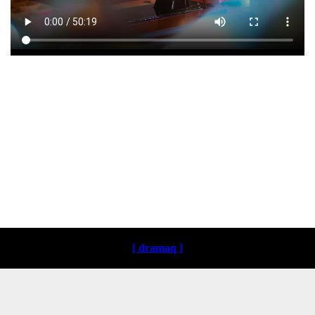
Loading ...
[ dramaq ]