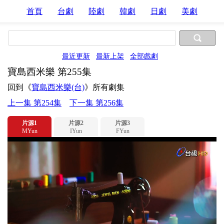
首頁
台劇
陸劇
韓劇
日劇
美劇
最近更新
最新上架
全部戲劇
寶島西米樂 第255集
回到《
寶島西米樂(台)
》所有劇集
上一集 第254集
下一集 第256集
片源1
片源2
片源3
MYun
IYun
FYun