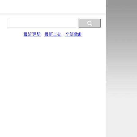
最近更新
最新上架
全部戲劇
片源9
片源10
片源11
片源12
片源13
XYun
UYun
SYun
WYun
YYun