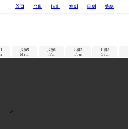
首頁
台劇
陸劇
韓劇
日劇
美劇
4
片源5
片源6
片源7
片源8
n
MYun
FYun
LYun
GYun