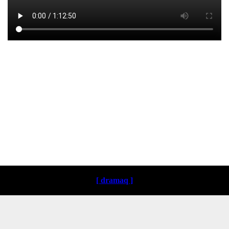
Loading ...
[ dramaq ]