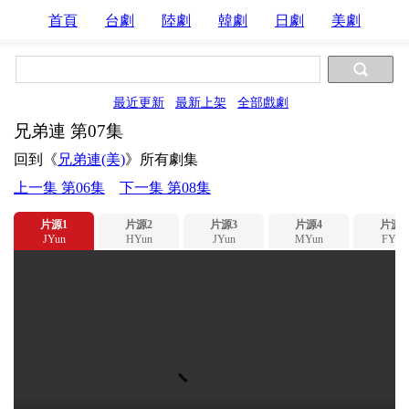
首頁
台劇
陸劇
韓劇
日劇
美劇
最近更新
最新上架
全部戲劇
兄弟連 第07集
回到《
兄弟連(美)
》所有劇集
上一集 第06集
下一集 第08集
片源1
片源2
片源3
片源4
片源5
JYun
HYun
JYun
MYun
FYun