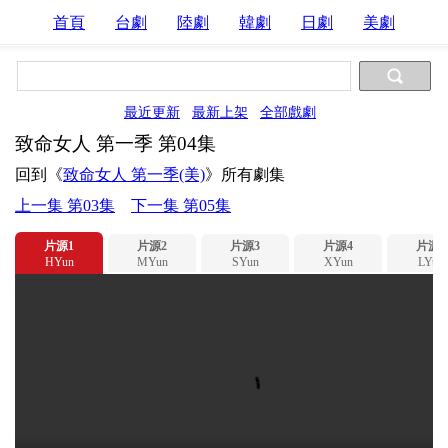
首頁
台劇
陸劇
韓劇
日劇
美劇
最近更新
最新上架
全部戲劇
致命女人 第一季 第04集
回到《
致命女人 第一季(美)
》所有劇集
上一集 第03集
下一集 第05集
片源1
片源2
片源3
片源4
片源5
HYun
MYun
SYun
XYun
LYun