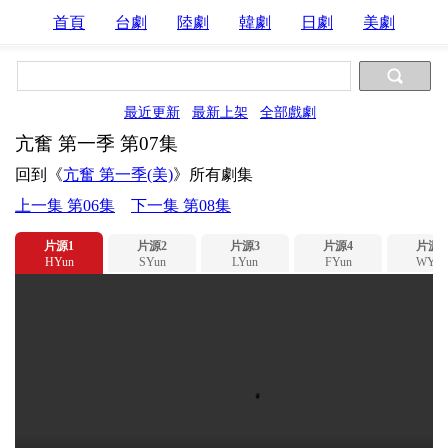
首頁
台劇
陸劇
韓劇
日劇
美劇
最近更新
最新上架
全部戲劇
亢奮 第一季 第07集
回到《
亢奮 第一季(美)
》所有劇集
上一集 第06集
下一集 第08集
片源1
片源2
片源3
片源4
片源5
HYun
SYun
LYun
FYun
WYun