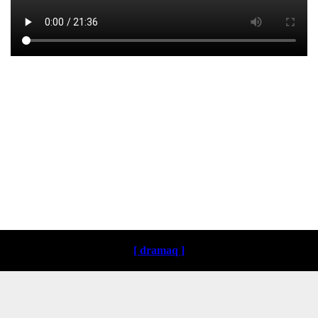
Loading ...
[ dramaq ]