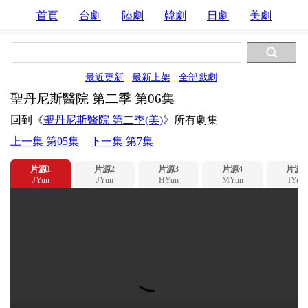
首頁
台劇
陸劇
韓劇
日劇
美劇
最近更新
最新上架
全部戲劇
聖丹尼斯醫院 第二季 第06集
回到《
聖丹尼斯醫院 第二季(美)
》所有劇集
上一集 第05集
下一集 第7集
片源1
片源2
片源3
片源4
片源5
JYun
JYun
HYun
MYun
IYun