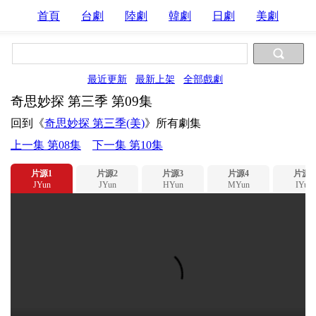
首頁
台劇
陸劇
韓劇
日劇
美劇
最近更新
最新上架
全部戲劇
奇思妙探 第三季 第09集
回到《
奇思妙探 第三季(美)
》所有劇集
上一集 第08集
下一集 第10集
片源1
片源2
片源3
片源4
片源5
JYun
JYun
HYun
MYun
IYun