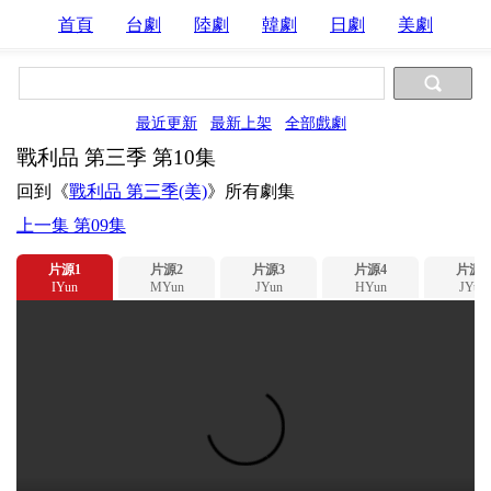
首頁
台劇
陸劇
韓劇
日劇
美劇
最近更新
最新上架
全部戲劇
戰利品 第三季 第10集
回到《
戰利品 第三季(美)
》所有劇集
上一集 第09集
片源1
片源2
片源3
片源4
片源5
IYun
MYun
JYun
HYun
JYun