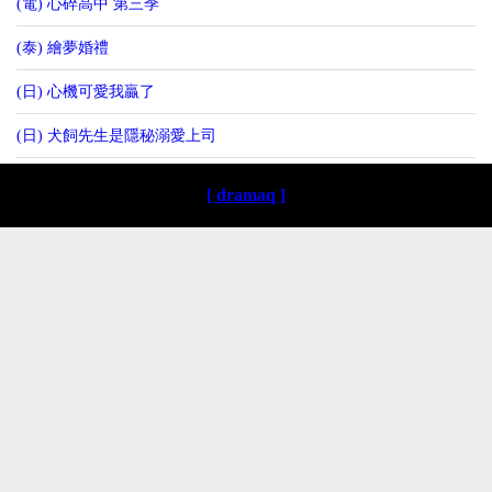
(電) 心碎高中 第三季
(泰) 繪夢婚禮
(日) 心機可愛我贏了
(日) 犬飼先生是隱秘溺愛上司
[ dramaq ]