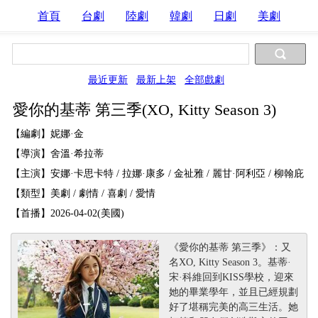
首頁
台劇
陸劇
韓劇
日劇
美劇
最近更新
最新上架
全部戲劇
愛你的基蒂 第三季(XO, Kitty Season 3)
【編劇】妮娜·金
【導演】舍溫·希拉蒂
【主演】安娜·卡思卡特 / 拉娜·康多 / 金祉雅 / 麗甘·阿利亞 / 柳翰庇
【類型】美劇 / 劇情 / 喜劇 / 愛情
【首播】2026-04-02(美國)
《愛你的基蒂 第三季》：又
名XO, Kitty Season 3。基蒂·
宋·科維回到KISS學校，迎來
她的畢業學年，並且已經規劃
好了堪稱完美的高三生活。她