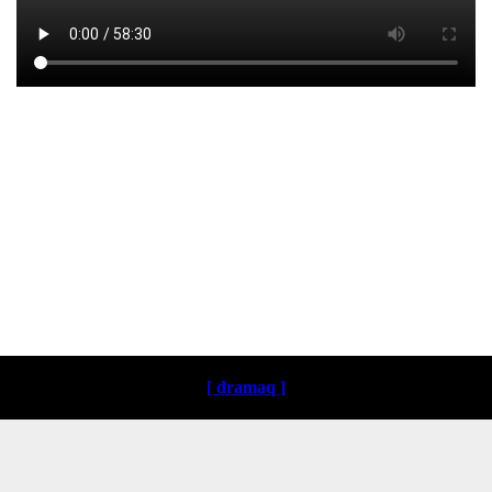
Loading ...
[ dramaq ]