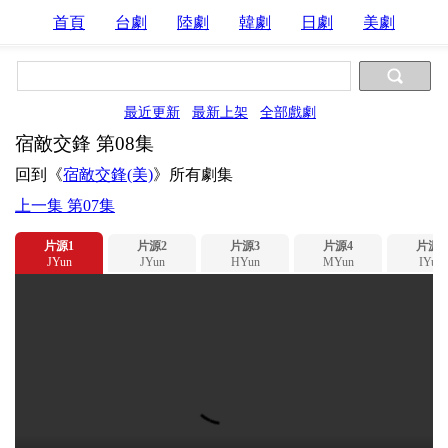
首頁
台劇
陸劇
韓劇
日劇
美劇
最近更新
最新上架
全部戲劇
宿敵交鋒 第08集
回到《
宿敵交鋒(美)
》所有劇集
上一集 第07集
片源1
片源2
片源3
片源4
片源5
JYun
JYun
HYun
MYun
IYun