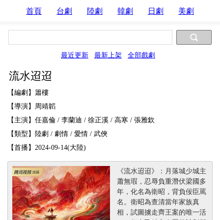
首頁
台劇
陸劇
韓劇
日劇
美劇
最近更新
最新上架
全部戲劇
流水迢迢
【編劇】簫樓
【導演】周靖韜
【主演】任嘉倫 / 李蘭迪 / 徐正溪 / 高寒 / 張雅欽
【類型】陸劇 / 劇情 / 愛情 / 武俠
【首播】2024-09-14(大陸)
《流水迢迢》：月落城少城主
蕭無瑕，忍辱負重潛伏梁國多
年，化名為衛昭，背負佞臣罵
名。衛昭為查清當年家族真
相，試圖擄走齊王案的唯一活