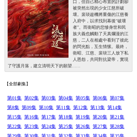
口，但自己精心布置的計劃卻
被突然出現的少女江慈所破
壞。裴琰趁機將重傷的江慈養
入府中，以求找到幕後“破壞
者”。而衛昭的悲慘身世和民
族大義也觸動了天真爛漫的江
慈，二人在相處中看到了彼此
的閃光點，互生情愫。最終，
衛昭、江慈、裴琰三人放下私
人恩怨，共同對抗梁帝，實現
了守護月落，建立清明天下的願望……
【全部劇集】
第01集
第02集
第03集
第04集
第05集
第06集
第07集
第8集
第09集
第10集
第11集
第12集
第13集
第14集
第15集
第16集
第17集
第18集
第19集
第20集
第21集
第22集
第23集
第24集
第25集
第26集
第27集
第28集
第29集
第30集
第31集
第32集
第33集
第34集
第35集