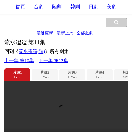
首頁
台劇
陸劇
韓劇
日劇
美劇
最近更新
最新上架
全部戲劇
流水迢迢 第11集
回到《
流水迢迢(陸)
》所有劇集
上一集 第10集
下一集 第12集
片源1
片源2
片源3
片源4
片源5
JYun
JYun
HYun
IYun
MYun