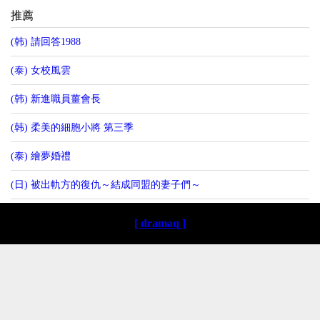
推薦
(韩) 請回答1988
(泰) 女校風雲
(韩) 新進職員薑會長
(韩) 柔美的細胞小將 第三季
(泰) 繪夢婚禮
(日) 被出軌方的復仇～結成同盟的妻子們～
[ dramaq ]