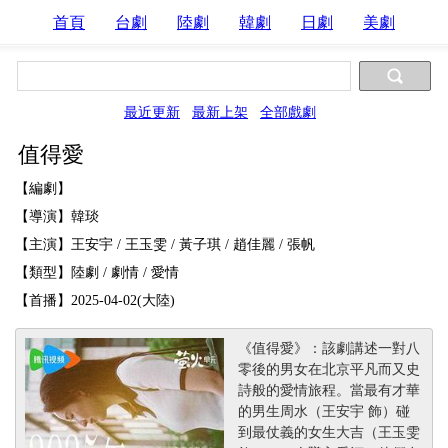
首頁
台劇
陸劇
韓劇
日劇
美劇
最近更新
最新上架
全部戲劇
值得愛
【編劇】
【導演】韓琰
【主演】王安宇 / 王玉雯 / 黃子琪 / 趙佳麗 / 張帆
【類型】陸劇 / 劇情 / 愛情
【首播】2025-04-02(大陸)
《值得愛》：該劇講述一對八
零後的男女在北京平凡而又史
詩般的愛情旅程。當最有才華
的男生周水（王安宇 飾）碰
到最仗義的女生大吉（王玉雯