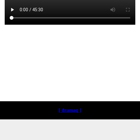
Loading ...
[ dramaq ]