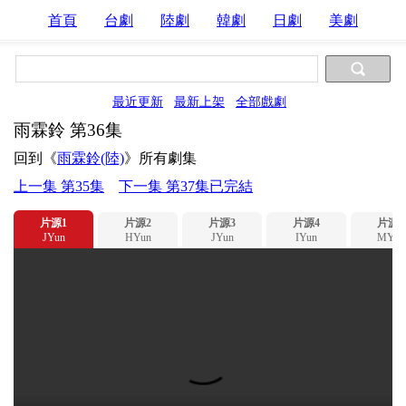
首頁
台劇
陸劇
韓劇
日劇
美劇
最近更新
最新上架
全部戲劇
雨霖鈴 第36集
回到《
雨霖鈴(陸)
》所有劇集
上一集 第35集
下一集 第37集已完結
片源1
片源2
片源3
片源4
片源5
JYun
HYun
JYun
IYun
MYun