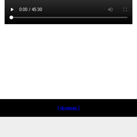
Loading ...
[ dramaq ]