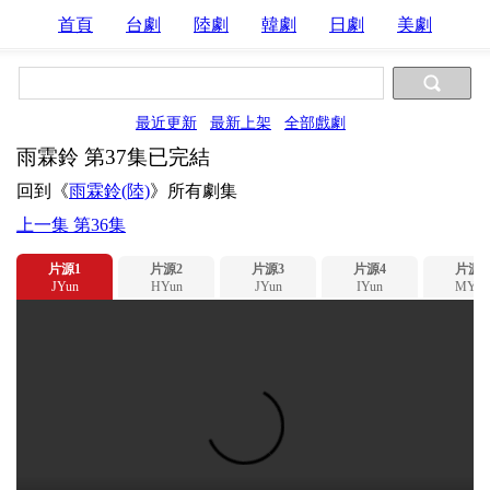
首頁
台劇
陸劇
韓劇
日劇
美劇
最近更新
最新上架
全部戲劇
雨霖鈴 第37集已完結
回到《
雨霖鈴(陸)
》所有劇集
上一集 第36集
片源1
片源2
片源3
片源4
片源5
JYun
HYun
JYun
IYun
MYun