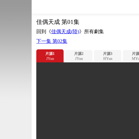
佳偶天成 第01集
回到《
佳偶天成(陸)
》所有劇集
下一集 第02集
片源1
片源2
片源3
片源
JYun
JYun
HYun
MYu