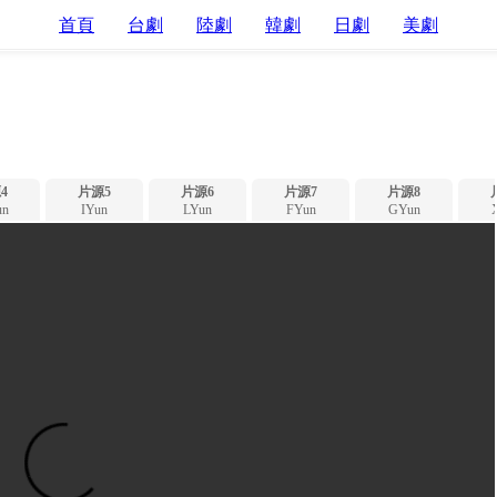
首頁
台劇
陸劇
韓劇
日劇
美劇
4
片源5
片源6
片源7
片源8
n
IYun
LYun
FYun
GYun