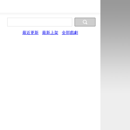
最近更新
最新上架
全部戲劇
片源9
片源10
XYun
UYun