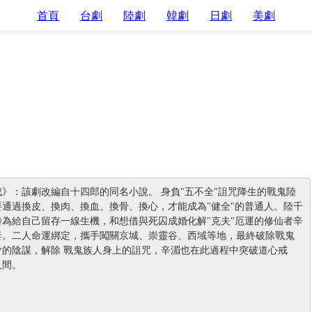
首頁
台劇
陸劇
韓劇
日劇
美劇
》：該劇改編自十四郎的同名小說。 身負"五不全"詛咒降生的戰鬼陸
要通過換皮、換肉、換血、換骨、換心，才能成為"健全"的普通人。陸千
時為給自己留存一線生機，和想借與死囚成婚化解"克夫"厄運的修仙者辛
妻。二人命運綁定，攜手闖關京城、崇靈谷、西域等地，最終破除戰鬼
會的陰謀，解除 戰鬼族人身上的詛咒，辛湄也在此過程中突破道心戒
人間。