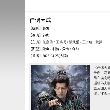
佳偶天成
【編劇】趙娜
【導演】郭虎
【主演】任嘉倫 / 王鶴潤 / 張凱瑩 / 王以綸 / 黃羿
【類型】陸劇 / 劇情 / 愛情 / 奇幻
【首播】2026-04-25(大陸)
《佳偶天成
千喬，需
喬在換肉
湄結為夫
族及開天
律，守護