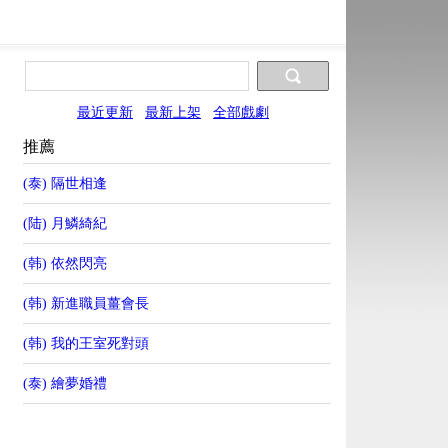
最近更新
最新上架
全部戲劇
推薦
(泰) 隔世相逢
(陆) 月鱗綺紀
(韩) 依然閃亮
(韩) 新進職員薑會長
(韩) 我的王室死對頭
(泰) 繪夢婚禮