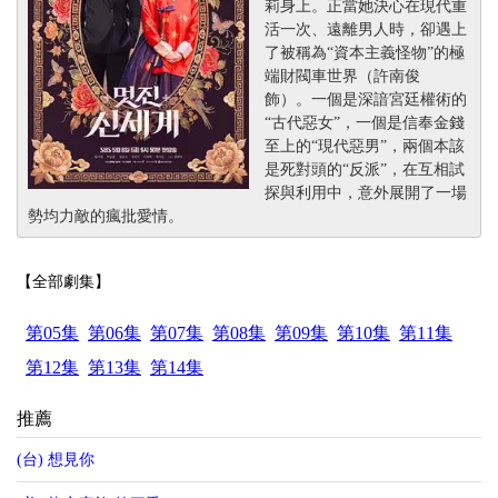
莉身上。正當她決心在現代重
活一次、遠離男人時，卻遇上
了被稱為“資本主義怪物”的極
端財閥車世界（許南俊
飾）。一個是深諳宮廷權術的
“古代惡女”，一個是信奉金錢
至上的“現代惡男”，兩個本該
是死對頭的“反派”，在互相試
探與利用中，意外展開了一場
勢均力敵的瘋批愛情。
【全部劇集】
第05集
第06集
第07集
第08集
第09集
第10集
第11集
第12集
第13集
第14集
推薦
(台) 想見你