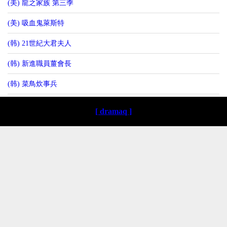
(美) 龍之家族 第三季
(美) 吸血鬼萊斯特
(韩) 21世紀大君夫人
(韩) 新進職員薑會長
(韩) 菜鳥炊事兵
[ dramaq ]