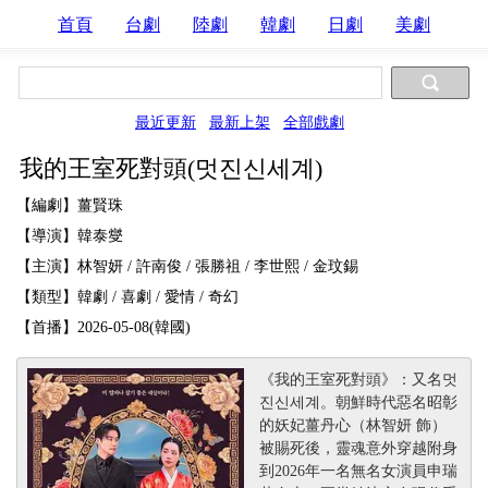
首頁
台劇
陸劇
韓劇
日劇
美劇
最近更新
最新上架
全部戲劇
我的王室死對頭(멋진신세계)
【編劇】薑賢珠
【導演】韓泰燮
【主演】林智妍 / 許南俊 / 張勝祖 / 李世熙 / 金玟錫
【類型】韓劇 / 喜劇 / 愛情 / 奇幻
【首播】2026-05-08(韓國)
《我的王室死對頭》：又名멋
진신세계。朝鮮時代惡名昭彰
的妖妃薑丹心（林智妍 飾）
被賜死後，靈魂意外穿越附身
到2026年一名無名女演員申瑞