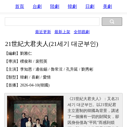
首頁
台劇
陸劇
韓劇
日劇
美劇
最近更新
最新上架
全部戲劇
21世紀大君夫人(21세기 대군부인)
【編劇】劉雅仁
【導演】樸俊和 / 裴熙英
【主演】李知恩 / 邊佑錫 / 魯常泫 / 孔升延 / 劉秀彬
【類型】韓劇 / 喜劇 / 愛情
【首播】2026-04-10(韓國)
《21世紀大君夫人》：又名21
세기 대군부인。以21世紀君
主立憲制的韓國為背景，講述
了一個擁有一切的財閥女，卻
因身份僅為“平民”而感到煩