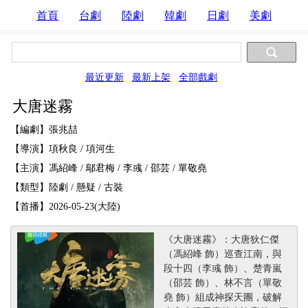
首頁
台劇
陸劇
韓劇
日劇
美劇
最近更新
最新上架
全部戲劇
大唐迷霧
【編劇】張兆喆
【導演】項秋良 / 項河生
【主演】馮紹峰 / 鄔君梅 / 李彧 / 邵芸 / 單敬堯
【類型】陸劇 / 懸疑 / 古裝
【首播】2026-05-23(大陸)
《大唐迷霧》：大唐狄仁傑
（馮紹峰 飾）巡查江南，與
段十四（李彧 飾）、楚青嵐
（邵芸 飾）、林不言（單敬
堯 飾）組成神探天團，破解