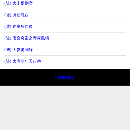
(陆) 大宋提刑官
(陆) 風起隴西
(陆) 神探狄仁傑
(陆) 唐宮奇案之青霧風鳴
(陆) 大炎詭聞錄
(陆) 大唐少年天行傳
[ dramaq ]